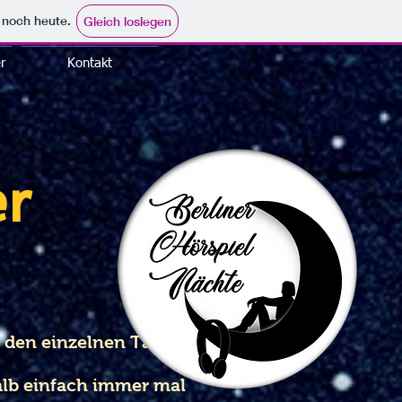
e noch heute.
Gleich loslegen
r
Kontakt
er
r den einzelnen Tagen
alb einfach immer mal