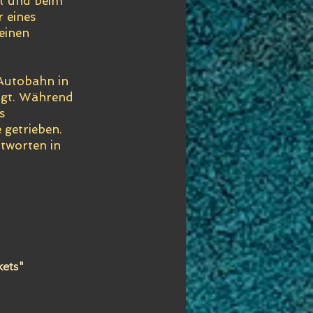
gt und beim
 eines
einen
 Autobahn in
igt. Während
s
 getrieben.
tworten in
kets"