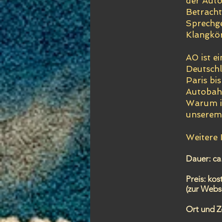
der Auto
Betracht
Sprechge
Klangkör
A0 ist e
Deutschl
Paris bi
Autobahn
Warum is
unserem 
Weitere 
Dauer: ca
Preis: kos
(zur Webs
Ort und Z