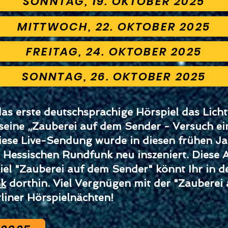
SONNTAG, 19. OKTOBER 2025
MITTWOCH, 22. OKTOBER 2025
FREITAG, 24. OKTOBER 2025
SONNTAG, 26. OKTOBER 2025
s erste deutschsprachige Hörspiel das Licht 
seine „Zauberei auf dem Sender - Versuch ei
Diese Live-Sendung wurde in diesen frühen Ja
Hessischen Rundfunk neu inszeniert. Diese A
el "Zauberei auf dem Sender" könnt Ihr in 
nk
dorthin. Viel Vergnügen mit der "Zauberei
liner Hörspielnächten!