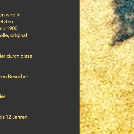
en wird in
etzten
und 1900:
lle, original
der durch diese
inen Besucher
der
 bis 12 Jahren.