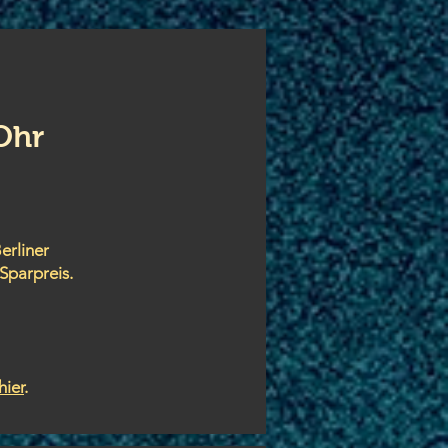
Ohr
erliner
Sparpreis.
hier
.