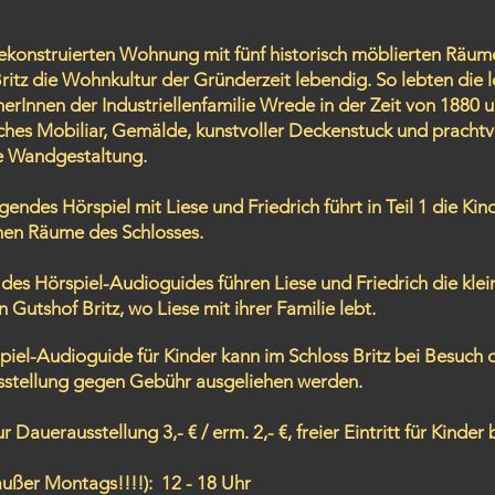
 rekonstruierten Wohnung mit fünf historisch möblierten Räum
ritz die Wohnkultur der Gründerzeit lebendig. So lebten die l
erInnen der Industriellenfamilie Wrede in der Zeit von 1880 
ches Mobiliar, Gemälde, kunstvoller Deckenstuck und prachtvo
e Wandgestaltung.
gendes Hörspiel mit Liese und Friedrich führt in Teil 1 die Kin
chen Räume des Schlosses.
l des Hörspiel-Audioguides führen Liese und Friedrich die kle
 Gutshof Britz, wo Liese mit ihrer Familie lebt.
piel-Audioguide für Kinder kann im Schloss Britz bei Besuch 
stellung gegen Gebühr ausgeliehen werden.
zur Dauerausstellung 3,- € / erm. 2,- €, freier Eintritt für Kinder
außer Montags!!!!): 12 - 18 Uhr