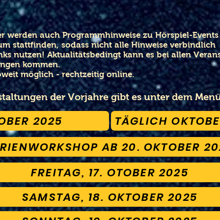
r werden auch Programmhinweise zu Hörspiel-Events 
um stattfinden, sodass nicht alle Hinweise verbindlic
inks nutzen! Aktualitätsbedingt kann es bei allen Vera
ungen kommen.
weit möglich - rechtzeitig online.
taltungen der Vorjahre gibt es unter dem Men
OBER 2025
TÄGLICH OKTOBE
ERIENWORKSHOP AB 20. OKTOBER 20
FREITAG, 17. OTOBER 2025
SAMSTAG, 18. OKTOBER 2025