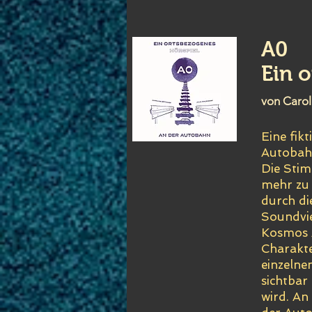
A0
Ein 
von Carol
Eine fikt
Autobah
Die Stim
mehr zu 
durch di
Soundvie
Kosmos 
Charakte
einzelne
sichtbar
wird. An