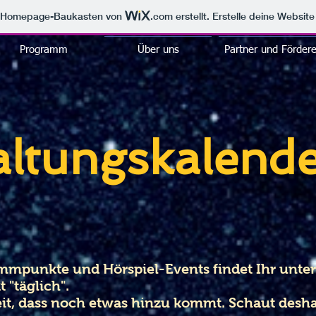
m Homepage-Baukasten von
.com
erstellt. Erstelle deine Websit
Programm
Über uns
Partner und Fördere
altungskalend
ammpunkte und Hörspiel-Events findet Ihr unte
"täglich".
eit, dass noch etwas hinzu kommt. Schaut desh