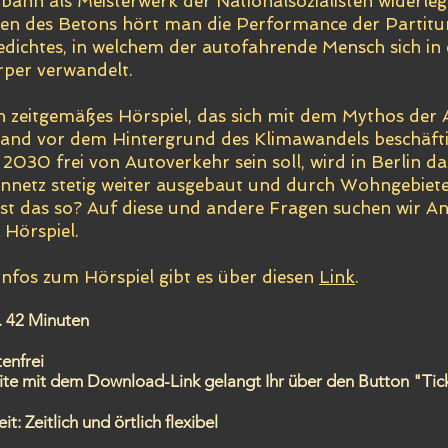
bahn als Meisterwerk der Nationalsozialisten widerle
en des Betons hört man die Performance der Partitur
dichtes, in welchem der autofahrende Mensch sich in 
per verwandelt.
in zeitgemäßes Hörspiel, das sich mit dem Mythos der
and vor dem Hintergrund des Klimawandels beschäft
s 2030 frei von Autoverkehr sein soll, wird in Berlin da
netz stetig weiter ausgebaut und durch Wohngebiete
t das so? Auf diese und andere Fragen suchen wir An
Hörspiel.
Infos zum Hörspiel gibt es über diesen
Link
.
. 42 Minuten
tenfrei
ite mit dem Download-Link gelangt Ihr über den Button "Tic
eit:
Zeitlich und örtlich flexibel