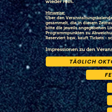
wieder rein.
Hinweise:
Über den Veranstaltungskalende
gesammelt, die in diesem Zeitra
bitte die jeweils angegebenen L
Programmpunkten zu Abweich
Reserviert
bzw. kauft Tickets -
so
Impressionen zu den Verans
TÄGLICH OKT
F