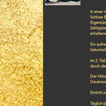
In einer
Schloss B
Eigentüm
Zeittypis
erhalten
Ein aufre
historis
Im 2. Tei
durch den
Der Hörs
Daueraus
Eintritt 
Täglich (