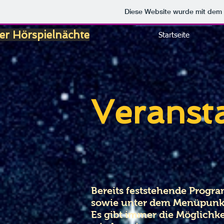
Diese Website wurde mit de
ner Hörspielnächte
Startseite
Veranst
Bereits feststehende Progr
sowie unter dem Menüpunkt 
Es gibt immer die Möglichk