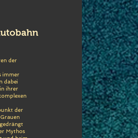
 Autobahn
ten der
ks immer
n dabei
in ihrer
 komplexen
punkt der
s Grauen
 gedrängt
der Mythos