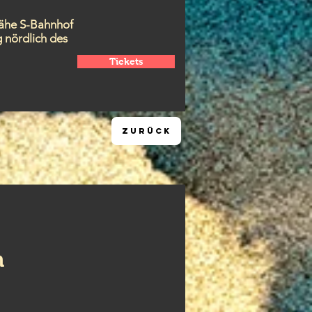
Nähe
S-Bahnhof
 nördlich des
Tickets
ZURÜCK
n