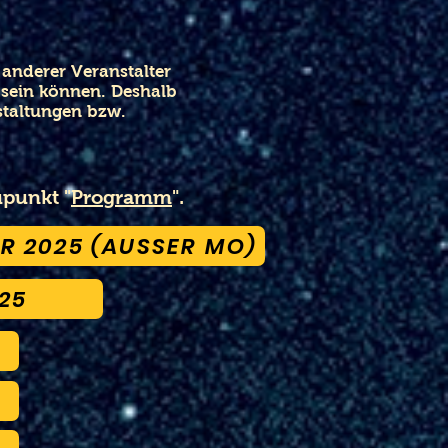
anderer Veranstalter
h sein können. Deshalb
nstaltungen bzw.
üpunkt "
Programm
".
R 2025 (AUSSER MO)
25