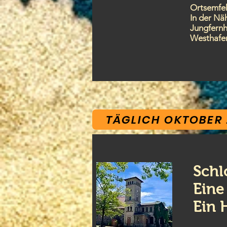
Ortsemfe
In der Nä
Jungfernh
Westhafen
TÄGLICH OKTOBER 
Schl
Eine
Ein 