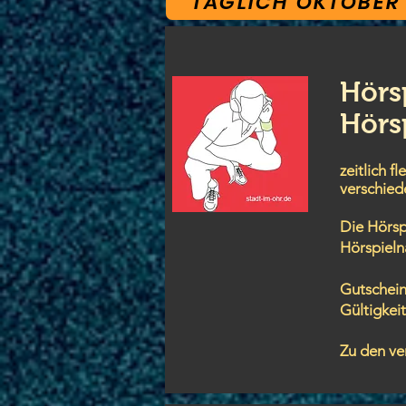
TÄGLICH OKTOBER
Hörs
Hörs
zeitlich fl
verschied
Die Hörsp
Hörspieln
Gutschei
Gültigkei
Zu den ve